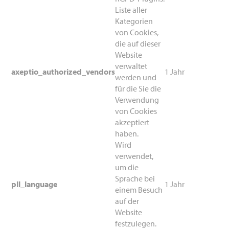
Liste aller
Kategorien
von
Cookies
,
die auf dieser
Website
verwaltet
axeptio_authorized_vendors
1 Jahr
werden und
für die Sie die
Verwendung
von
Cookies
akzeptiert
haben.
Wird
verwendet,
um die
Sprache bei
pll_language
1 Jahr
einem Besuch
auf der
Website
festzulegen.