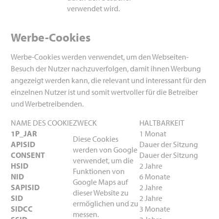
verwendet wird.
Werbe-Cookies
Werbe-Cookies werden verwendet, um den Webseiten-
Besuch der Nutzer nachzuverfolgen, damit ihnen Werbung
angezeigt werden kann, die relevant und interessant für den
einzelnen Nutzer ist und somit wertvoller für die Betreiber
und Werbetreibenden.
NAME DES COOKIE
ZWECK
HALTBARKEIT
1P_JAR
1 Monat
Diese Cookies
APISID
Dauer der Sitzung
werden von Google
CONSENT
Dauer der Sitzung
verwendet, um die
HSID
2 Jahre
Funktionen von
NID
6 Monate
Google Maps auf
SAPISID
2 Jahre
dieser Website zu
SID
2 Jahre
ermöglichen und zu
SIDCC
3 Monate
messen.