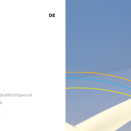
DE
droélectriques et
g.
.